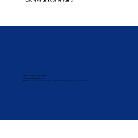
Escreva um comentário
O que diferencia um gelo industrial de
um gelo feito em casa ou no próprio
estabelecimento?
(48) 3269 3037 // 99925 4141
gelobrasil@gelobrasil.com.br
Fábrica -
Rod. José Carlos Daux, 5800 - Saco Grande, Florianópolis/SC, 88032 005